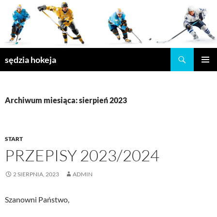
Przejdź
do
treści
Szukaj
sędzia hokeja
MENU
GŁÓWN
Archiwum miesiąca: sierpień 2023
START
PRZEPISY 2023/2024
2 SIERPNIA, 2023
ADMIN
Szanowni Państwo,