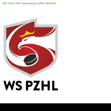
201.1
kurs
mhl
nowe przepisy
plhk
szkolenie